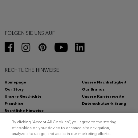
FOLGEN SIE UNS AUF
RECHTLICHE HINWEISE
Homepage
Unsere Nachhaltigkeit
Our Story
Our Brands
Unsere Geschichte
Unsere Karriereseite
Franchise
Datenschutzerklärung
Rechtliche Hinweise
By clicking “Accept All Cookies”, you agree to the storing
of cookies on your device to enhance site navigation,
analyze site usage, and assist in our marketing efforts.