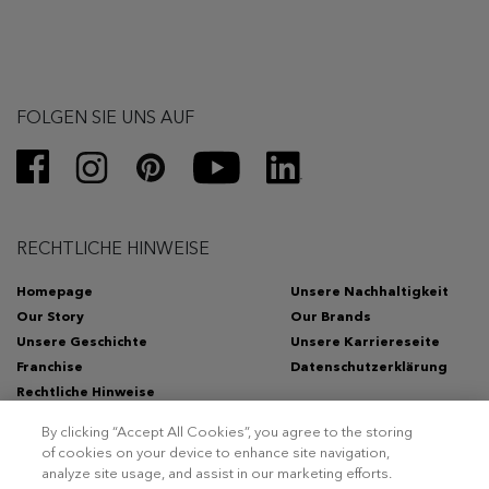
FOLGEN SIE UNS AUF
RECHTLICHE HINWEISE
Homepage
Unsere Nachhaltigkeit
Our Story
Our Brands
Unsere Geschichte
Unsere Karriereseite
Franchise
Datenschutzerklärung
Rechtliche Hinweise
By clicking “Accept All Cookies”, you agree to the storing
of cookies on your device to enhance site navigation,
analyze site usage, and assist in our marketing efforts.