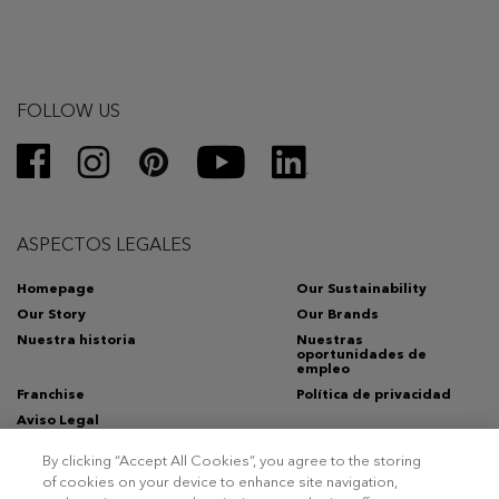
FOLLOW US
ASPECTOS LEGALES
Homepage
Our Sustainability
Our Story
Our Brands
Nuestra historia
Nuestras
oportunidades de
empleo
Franchise
Política de privacidad
Aviso Legal
By clicking “Accept All Cookies”, you agree to the storing
of cookies on your device to enhance site navigation,