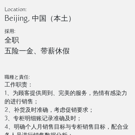
Location:
Beijing, 中国（本土）
採用:
全职
五险一金、带薪休假
職種と責任:
工作职责：
1、为顾客提供周到、完美的服务，热情有感染力
的进行销售；
2、补货及时准确，考虑促销要求；
3、专柜明细账记录准确及时；
4、明确个人月销售目标与专柜销售目标，配合业