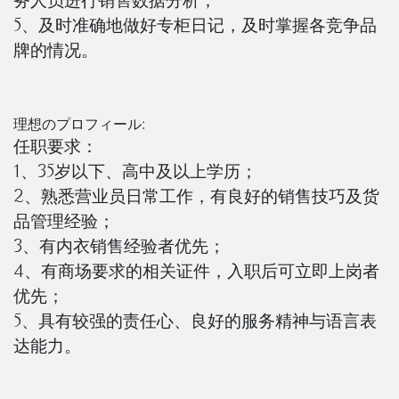
务人员进行销售数据分析；
5、及时准确地做好专柜日记，及时掌握各竞争品
牌的情况。
理想のプロフィール:
任职要求：
1、35岁以下、高中及以上学历；
2、熟悉营业员日常工作，有良好的销售技巧及货
品管理经验；
3、有内衣销售经验者优先；
4、有商场要求的相关证件，入职后可立即上岗者
优先；
5、具有较强的责任心、良好的服务精神与语言表
达能力。