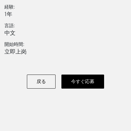
経験:
1年
言語:
中文
開始時間:
立即上岗
戻る
今すぐ応募