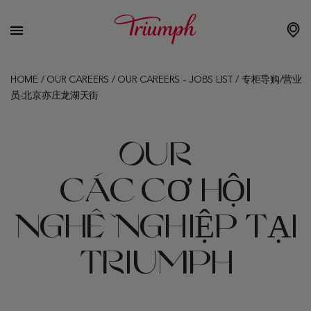
HOME
/
OUR CAREERS
/
OUR CAREERS – JOBS LIST
/
专柜导购/营业
员-北京亦庄龙湖天街
OUR
CÁC CƠ HỘI
NGHỀ NGHIỆP TẠI
TRIUMPH