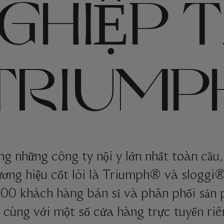
GHIỆP T
TRIUMP
g những công ty nội y lớn nhất toàn cầu,
ương hiệu cốt lõi là Triumph® và sloggi®.
000 khách hàng bán sỉ và phân phối sản
p cùng với một số cửa hàng trực tuyến ri