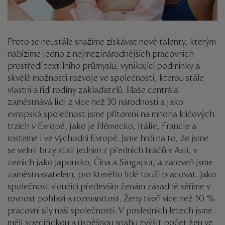
Proto se neustále snažíme získávat nové talenty, kterým
nabízíme jedno z nejmezinárodnějších pracovních
prostředí textilního průmyslu, vynikající podmínky a
skvělé možnosti rozvoje ve společnosti, kterou stále
vlastní a řídí rodiny zakladatelů. Naše centrála
zaměstnává lidi z více než 30 národností a jako
evropská společnost jsme přítomni na mnoha klíčových
trzích v Evropě, jako je Německo, Itálie, Francie a
rosteme i ve východní Evropě. Jsme hrdí na to, že jsme
se velmi brzy stali jedním z předních hráčů v Asii, v
zemích jako Japonsko, Čína a Singapur, a zároveň jsme
zaměstnavatelem, pro kterého lidé touží pracovat. Jako
společnost sloužící především ženám zásadně věříme v
rovnost pohlaví a rozmanitost. Ženy tvoří více než 50 %
pracovní síly naší společnosti. V posledních letech jsme
měli specifickou a úspěšnou snahu zvýšit počet žen ve