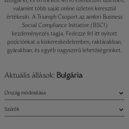
szolgál ki, és termékeit 4050 ellenőrzött üzletben,
valamint több saját online üzleten keresztül
értékesíti. A Triumph Csoport az amfori Business
Social Compliance Initiative (BSCI)
kezdeményezés tagja. Fedezze fel itt nyitott
pozíciónkat a kiskereskedelemben, raktárakban,
gyárakban, és egyéb nagyszerű lehetőségeinket.
Aktuális állások:
Bulgária
Ország módosítása
Szűrők