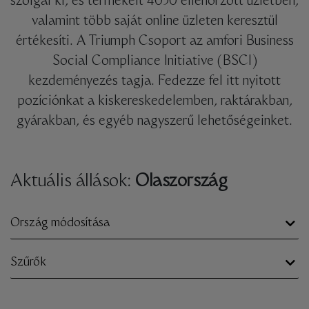
szolgál ki, és termékeit 4050 ellenőrzött üzletben,
valamint több saját online üzleten keresztül
értékesíti. A Triumph Csoport az amfori Business
Social Compliance Initiative (BSCI)
kezdeményezés tagja. Fedezze fel itt nyitott
pozíciónkat a kiskereskedelemben, raktárakban,
gyárakban, és egyéb nagyszerű lehetőségeinket.
Aktuális állások:
Olaszország
Ország módosítása
Szűrők