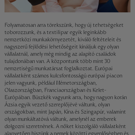
Folyamatosan arra törekszünk, hogy új tehetségeket
toborozzunk, és a textilipar egyik leginkább
nemzetközi munkakörnyezetét, kiváló feltételeit és
nagyszerű fejlődési lehetőségeit kínáljuk egy olyan
vállalatnál, amely még mindig az alapító családok
tulajdonában van. A központunk több mint 30
nemzetiségű munkatársat foglalkoztat. Európai
vállalatként számos kulcsfontosságú európai piacon
jelen vagyunk, például Németországban,
Olaszországban, Franciaországban és Kelet-
Európában. Büszkék vagyunk arra, hogy nagyon korán
Ázsia egyik vezető szereplőjévé váltunk, olyan
országokban, mint Japán, Kína és Szingapúr, valamint
olyan munkáltatóvá váltunk, amelynél az emberek
dolgozni szeretnének. A nőket kiszolgáló vállalatként
alapvetően hiszünk a nemek közötti egyenlőségben és