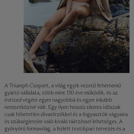
A Triumph Csoport, a világ egyik vezető fehérnemű
gyártó vállalata, több mint 130 éve működik, és az
évtized végére egyre nagyobbá és egyre inkább
nemzetközivé vált. Egy ilyen hosszú sikeres időszak
csak hihetetlen divatérzékkel és a fogyasztók vágyaira
és szükségleteire való kiváló ráérzéssel lehetséges. A
gyönyörű formavilág, a fejlett textilipari tervezés és a