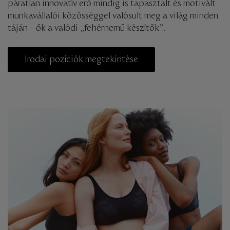
páratlan innovatív erő mindig is tapasztalt és motivált
munkavállalói közösséggel valósult meg a világ minden
táján – ők a valódi „fehérnemű készítők”.
Irodai pozíciók megtekintése