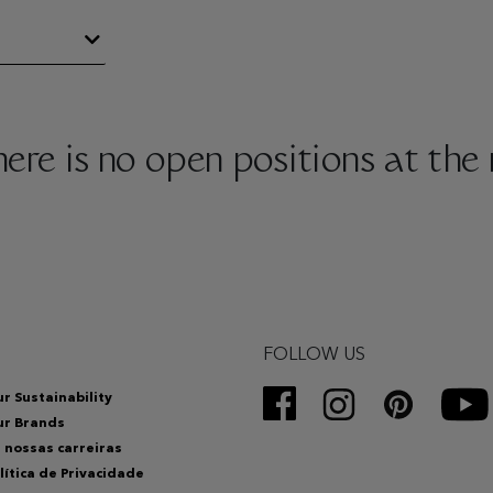
there is no open positions at th
FOLLOW US
r Sustainability
ur Brands
 nossas carreiras
lítica de Privacidade