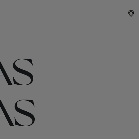
AS
AS