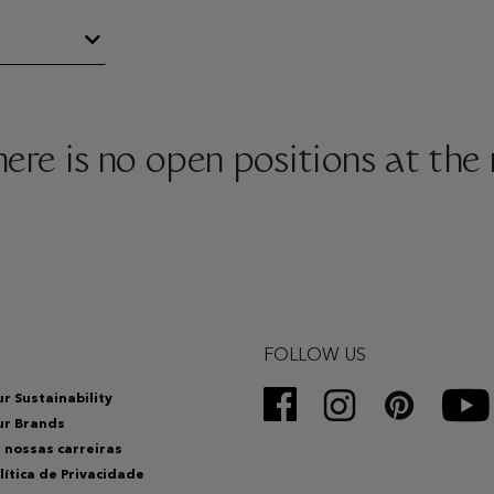
there is no open positions at th
FOLLOW US
r Sustainability
ur Brands
 nossas carreiras
lítica de Privacidade