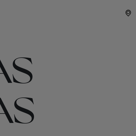
AS
AS