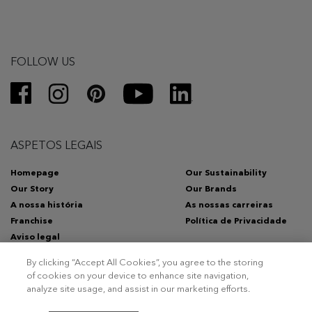
FOLLOW US
ASPETOS LEGAIS
Homepage
Our Sustainability
Our Story
Our Brands
A nossa história
As nossas carreiras
Franchise
Política de Privacidade
Aviso legal
By clicking “Accept All Cookies”, you agree to the storing
of cookies on your device to enhance site navigation,
analyze site usage, and assist in our marketing efforts.