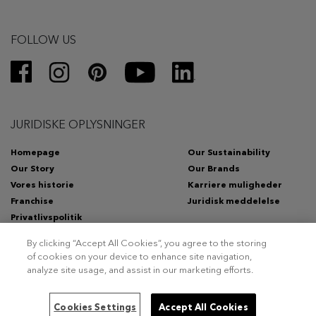
FOLLOW US
JURIDISKE OPLYSNINGER
Homepage
Our Sustainability
Our Story
Our Brands
Vores historie
Karriere muligheder
Franchise
Juridisk meddelelse
Privatlivspolitik
By clicking “Accept All Cookies”, you agree to the storing
of cookies on your device to enhance site navigation,
analyze site usage, and assist in our marketing efforts.
Copyright 2026 – Triumph Intertrade AG. Alle rettigheder
Cookies Settings
forbeholdes.
Accept All Cookies