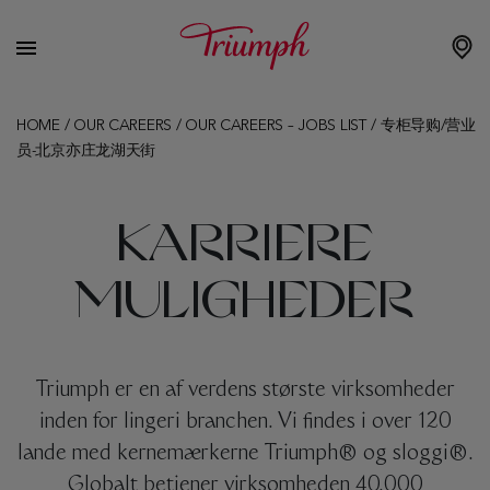
HOME
/
OUR CAREERS
/
OUR CAREERS – JOBS LIST
/
专柜导购/营业
员-北京亦庄龙湖天街
KARRIERE
MULIGHEDER
Triumph er en af ​​verdens største virksomheder
inden for lingeri branchen. Vi findes i over 120
lande med kernemærkerne Triumph® og sloggi®.
Globalt betjener virksomheden 40.000