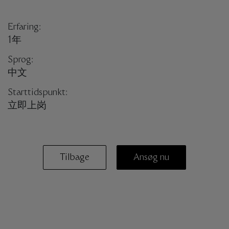
Erfaring:
1年
Sprog:
中文
Starttidspunkt:
立即上岗
Tilbage
Ansøg nu