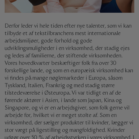
Derfor leder vi hele tiden efter nye talenter, som vi kan
tilbyde et af tekstilbranchens mest internationale
arbejdsmiljøer, gode forhold og gode
udviklingsmuligheder i en virksomhed, der stadig ejes
og ledes af familierne, der stiftende virksomheden.
Vores hovedkvarter beskæftiger folk fra over 30
forskellige lande, og som en europæisk virksomhed kan
vi findes på mange nøglemarkeder i Europa, såsom
Tyskland, Italien, Frankrig og med stadig større
tilstedeværelse i Østeuropa. Vi var tidligt en af ​​de
førende aktører i Asien, i lande som Japan, Kina og
Singapore, og vi er en arbejdsgiver, som folk gerne vil
arbejde for, hvilket vi er meget stolte af. Som en
virksomhed, der sælger produkter til kvinder, lægger vi
stor vægt på ligestilling og mangfoldighed. Kvinder
udgør over 50 % af arbejdsstyrken i vores virksomhed. I