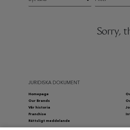
Sorry, 
JURIDISKA DOKUMENT
Homepage
Ou
Our Brands
Ou
Vår historia
Jo
Franchise
In
Rättsligt meddelande