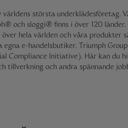
v världens största underklädesföretag. V
® och sloggi® finns i över 120 länder
 över hela världen och våra produkter säl
ra egna e-handelsbutiker. Triumph Grou
al Compliance Initiative). Här kan du hit
och tillverkning och andra spännande jo