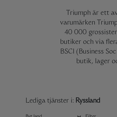
Triumph är ett a
varumärken Triumph
40 000 grossister
butiker och via fle
BSCI (Business Soci
butik, lager 
Lediga tjänster i:
Ryssland
Byt land
Filter