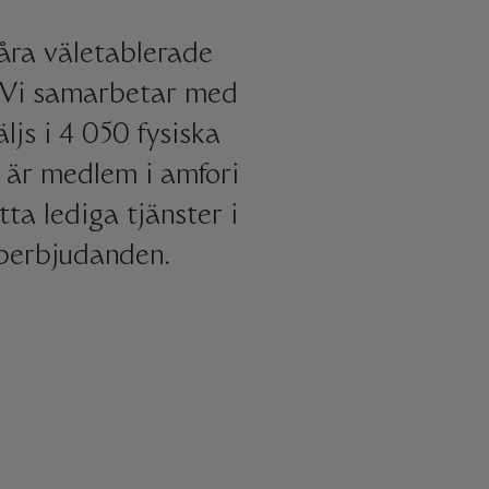
åra väletablerade
. Vi samarbetar med
js i 4 050 fysiska
p är medlem i amfori
ta lediga tjänster i
bberbjudanden.