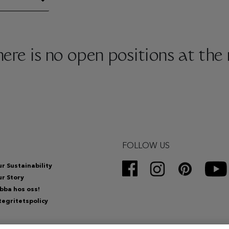
there is no open positions at th
FOLLOW US
r Sustainability
r Story
bba hos oss!
tegritetspolicy