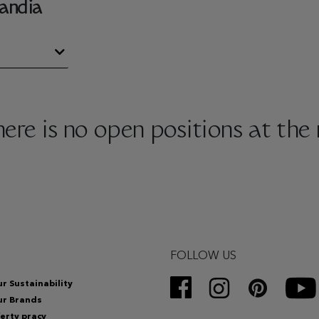
andia
there is no open positions at th
FOLLOW US
r Sustainability
ur Brands
erty pracy