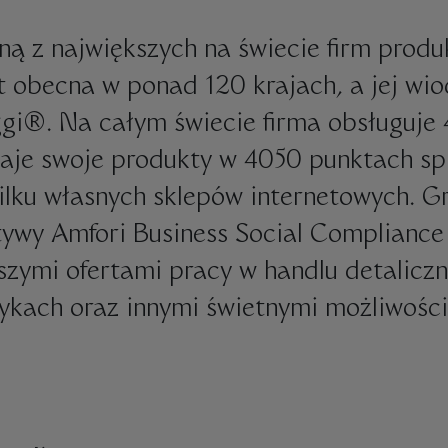
ną z największych na świecie firm produ
st obecna w ponad 120 krajach, a jej w
gi®. Na całym świecie firma obsługuje
aje swoje produkty w 4050 punktach sp
lku własnych sklepów internetowych. G
tywy Amfori Business Social Compliance I
szymi ofertami pracy w handlu detalic
ykach oraz innymi świetnymi możliwośc