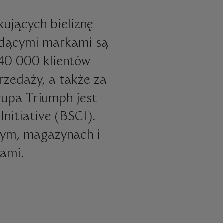
kujących bieliznę
iodącymi markami są
 40 000 klientów
rzedaży, a także za
rupa Triumph jest
nitiative (BSCI).
znym, magazynach i
iami.